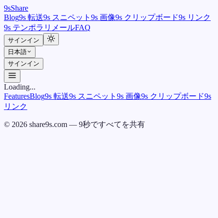
9
s
Share
Blog
9s 転送
9s スニペット
9s 画像
9s クリップボード
9s リンク
9s テンポラリメール
FAQ
サインイン
日本語
サインイン
Loading...
Features
Blog
9s 転送
9s スニペット
9s 画像
9s クリップボード
9s
リンク
©
2026
share9s.com —
9秒ですべてを共有