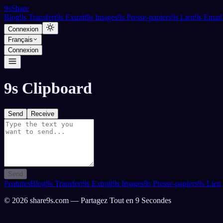
9
s
Share
Blog
9s Transfert
9s Extrait
9s Images
9s Presse-papiers
9s Lien
9s Email
Connexion
Français
Connexion
9s Clipboard
Send
Receive
Send
Features
Blog
9s Transfert
9s Extrait
9s Images
9s Presse-papiers
9s Lien
©
2026
share9s.com —
Partagez Tout en 9 Secondes